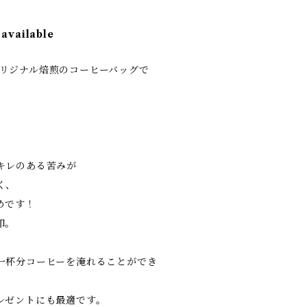
 available
SEオリジナル焙煎のコーヒーバッグで
キレのある苦みが
く、
めです！
印。
一杯分コーヒーを淹れることができ
レゼントにも最適です。