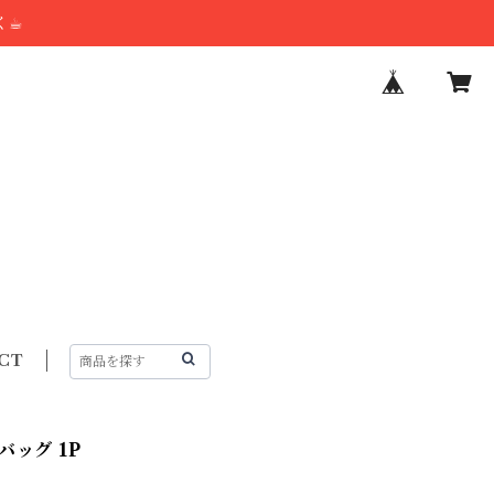
☕︎
CT
ッグ 1P