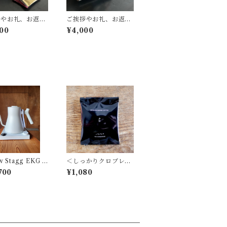
拶やお礼、お返し
ご挨拶やお礼、お返し
広くお選びいただ
に幅広くお選びいただ
00
¥4,000
います。『キノシ
いています。『キノシ
ョウテンのギフ
タショウテンのギフ
-1／コーヒーba
ト』L-3／クッキー×コ
ッキー ギフト
ーヒーbag×ドレッシン
グ ギフト
w Stagg EKG P
＜しっかりクロブレン
ド＞コーヒーバッグ５
700
¥1,080
Ｐ