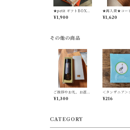
★petit ギフトBOX／
★再入荷★コーヒ
ふくほのかのクッキー
g in 鳥さんBO
¥1,900
¥1,620
＆コーヒーbag★
【７pc入り】
その他の商品
ご挨拶やお礼、お返し
＜タンザニア＞
に幅広くお選びいただ
ーバッグ 1P
¥1,300
¥216
いています。『キノシ
タショウテンのギフ
ト』S-1／ドレッシン
グギフト
CATEGORY