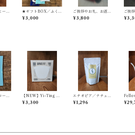
ーba
★ギフトBOX／ふく
ご挨拶やお礼、お返し
ご挨
X★
ほのかのクッキー＆コ
に幅広くお選びいただ
に幅
¥3,000
¥3,800
¥3,3
ーヒーbag★
いています。『キノシ
いて
タショウテンのギフ
タシ
ト』M-6／コーヒーb
ト』M
ag×シロップ ギフト
g×ク
コーヒ
【NEW】Yi-Ting W
エチオピア／ナチュラ
Fello
AVE PURE.F／ウェ
ル精製／100g／middl
RO
¥3,300
¥1,296
¥29,
ーブ型不織布フィルタ
eroast【ウォテウォッ
ー
シングステーション周
辺の農家さん】