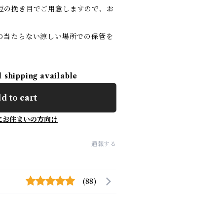
豆の挽き目でご用意しますので、お
の当たらない涼しい場所での保管を
l shipping available
d to cart
にお住まいの方向け
通報する
(88)