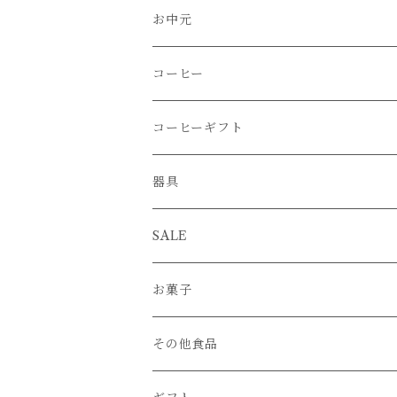
お中元
コーヒー
コーヒー豆
コーヒーギフト
さっぱり
コーヒー豆ブレンド
器具
フルーティー
水出しアイスコーヒーバック
グラインダー
SALE
グッドバランス
コーヒーバッグ
ケトル
お菓子
コクが魅力
カフェオレベース
ドリッパー
その他食品
深め・しっかり
サーバー