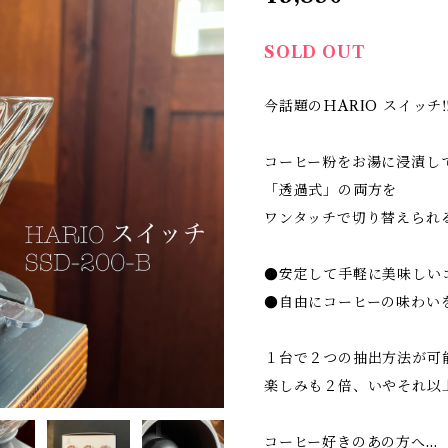
SOLD OUT
今話題のＨARIO スイッチ
コーヒー粉をお湯に浸漬し
「透過式」の両方を
ワンタッチで切り替えられ
●安定して手軽に美味しい
●自由にコーヒーの味わい
１台で２つの抽出方法が可
楽しみも２倍、いやそれ以
コーヒー好きのあの方へ…