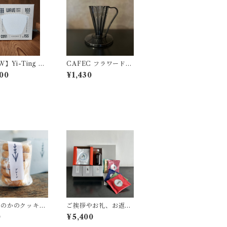
】Yi-Ting W
CAFEC フラワードリ
PURE.F／ウェ
ッパーDEEP27(1杯用)
00
¥1,430
型不織布フィルタ
ほのかのクッキ
ご挨拶やお礼、お返し
入り in BOX
に幅広くお選びいただ
0
¥5,400
類からお選び頂
いています。『キノシ