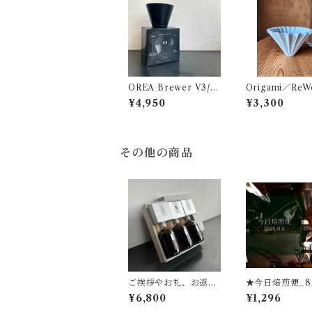
OREA Brewer V3/ L
Origami／ReW
(オレアドリッパー)
ripper M 2-
¥4,950
¥3,300
その他の商品
ご挨拶やお礼、お返し
★今日焙煎便_8.
に幅広くお選びいただ
d★エチオピア
¥6,800
¥1,296
いています。『キノシ
ュラル精製／ウ