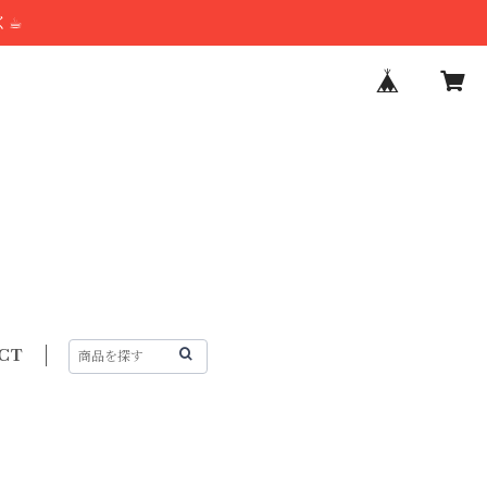
☕︎
CT