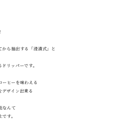
‼
てから抽出する「浸漬式」と
るドリッパーです。
コーヒーを味わえる
をデザイン出来る
能なんて
上です。