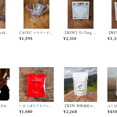
ork D
CAFEC フラワードリ
【NEW】Yi-Ting V
【NEW
4杯用
ッパーオーバル クリア
01 PURE.F／ 円錐1杯
AVE 
¥1,595
¥2,310
¥3,3
101 ＜1～2杯用＞
用 不織布フィルター
ーブ
ー
5.we
＜さっぱりアカブレン
【NEW 特別指定ロッ
ふく
／ナチ
ド＞コーヒーバッグ５
ト】ルワンダ／200g
ー/５枚
¥1,080
¥2,268
¥45
ォテW.
Ｐ
／darkroast【ビナナ
【5種