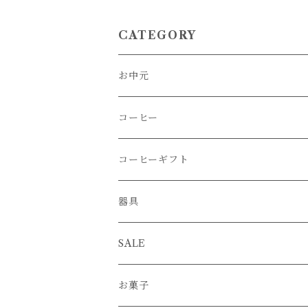
タショウテンのギフ
S周辺の農家さん
ト』L-6／クッキー×
ddleroast／10
シロップ ギフト
CATEGORY
お中元
コーヒー
コーヒー豆
コーヒーギフト
さっぱり
コーヒー豆ブレンド
器具
フルーティー
水出しアイスコーヒーバック
グラインダー
SALE
グッドバランス
コーヒーバッグ
ケトル
お菓子