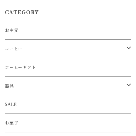
CATEGORY
お中元
コーヒー
コーヒー豆
コーヒーギフト
さっぱり
コーヒー豆ブレンド
器具
フルーティー
水出しアイスコーヒーバック
グラインダー
SALE
グッドバランス
コーヒーバッグ
ケトル
お菓子