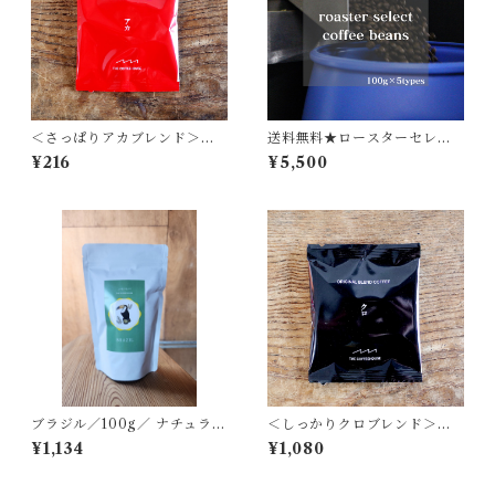
＜さっぱりアカブレンド＞コ
送料無料★ロースターセレク
ーヒーバッグ 1Ｐ
ト★コーヒー／100g×5種セッ
¥216
¥5,500
ト
ブラジル／100g／ ナチュラル
＜しっかりクロブレンド＞コ
精製【グラウシオ・ジョゼ・
ーヒーバッグ５Ｐ
¥1,134
¥1,080
デ・カストロさん】darkroas
t