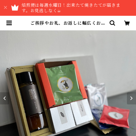
焙煎便は毎週水曜日！出来たて焼きたてが届きま
す。お見逃しなく☕︎
ご挨拶やお礼、お返しに幅広くお選
びいただいています。『キノシタシ
ョウテンのギフト』L-3／クッキー×
コーヒーbag×ドレッシング ギフト |
THE COFFEE HOUSE