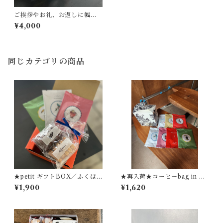
ご挨拶やお礼、お返しに幅広
くお選びいただいています。
¥4,000
『キノシタショウテンのギフ
ト』L-3／クッキー×コーヒー
bag×ドレッシング ギフト
同じカテゴリの商品
★petit ギフトBOX／ふくほ
★再入荷★コーヒーbag in 鳥
のかのクッキー＆コーヒーbag
さんBOX★【７pc入り】
¥1,900
¥1,620
★