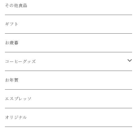
コクが魅力
カフェオレベース
ドリッパー
その他食品
深め・しっかり
サーバー
ギフト
スパイシー
お歳暮
高品質・高級
コーヒーグッズ
香ばしさ
フィルター
お年賀
100g
カップ
エスプレッソ
200g
オリジナル
1kg