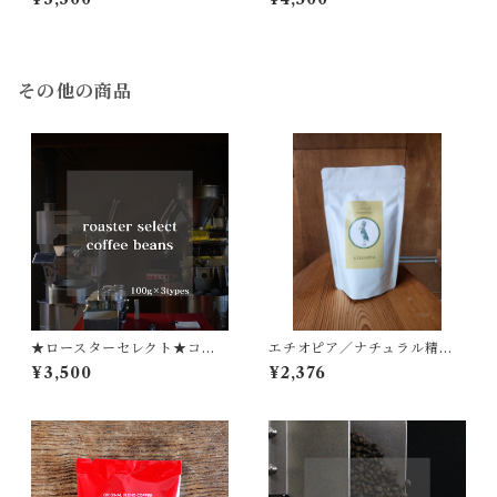
『キノシタショウテンのギフ
『キノシタショウテンのギフ
ト』M-1／コーヒーbag×クッ
ト』L-4／コーヒーbag×クッ
キー ギフト
キー ギフト
その他の商品
★ロースターセレクト★コー
エチオピア／ナチュラル精製
ヒー／100ｇ×3種セット
／200g／middleroast【ウォ
¥3,500
¥2,376
テウォッシングステーション
周辺の農家さん】