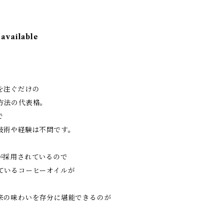
 available
を注ぐだけの
方法の代表格。
で
技術や経験は不問です。
が採用されているので
ているコーヒーオイルが
来の味わいを存分に堪能できるのが