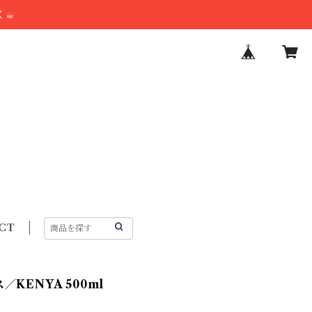
☕︎
CT
KENYA 500ml