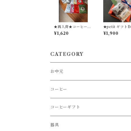
★再入荷★コーヒーba
★petit ギフト
g in 鳥さんBOX★
ふくほのかのク
¥1,620
¥1,900
【７pc入り】
＆コーヒーbag
CATEGORY
お中元
コーヒー
コーヒー豆
コーヒーギフト
さっぱり
コーヒー豆ブレンド
器具