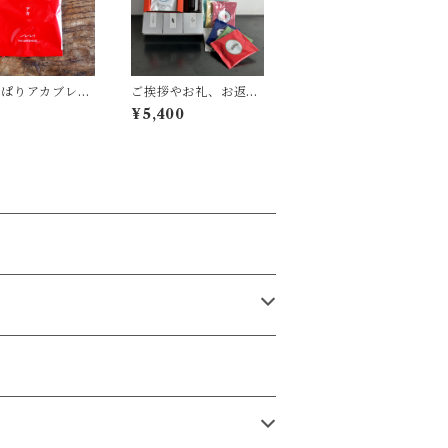
っぱりアカブレン
ご挨拶やお礼、お返し
ーヒーバッグ 1
に幅広くお選びいただ
¥5,400
いています。『キノシ
タショウテンのギフ
ト』L-5／クッキー×コ
ーヒーbag×コーヒーシ
ロップ ギフト