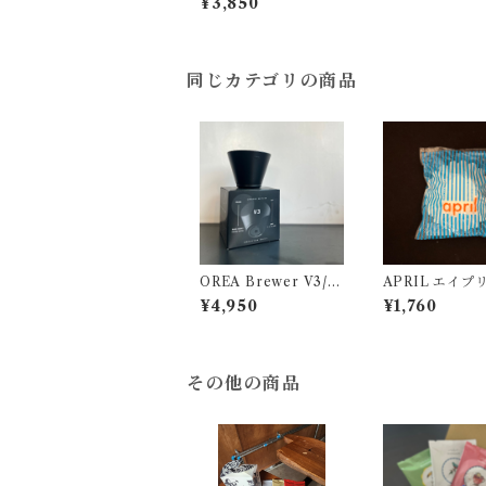
¥3,850
l
同じカテゴリの商品
OREA Brewer V3/ L
APRIL エイプ
(オレアドリッパー)
リッパー専用ペ
¥4,950
¥1,760
フィルター(50
その他の商品