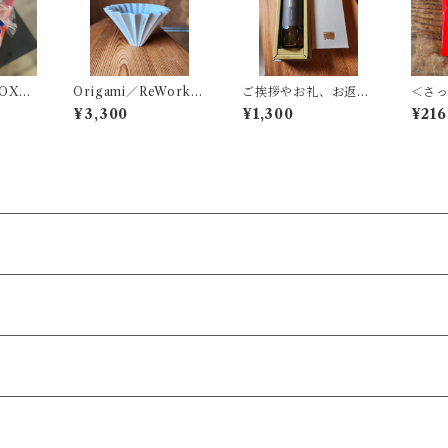
BOX／
Origami／ReWork D
ご挨拶やお礼、お返し
＜さ
ッキー
ripper M 2-4杯用
に幅広くお選びいただ
ド＞コ
¥3,300
¥1,300
¥216
★
いています。『キノシ
Ｐ
タショウテンのギフ
ト』S-1／ドレッシン
グギフト