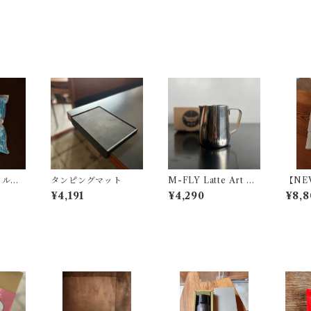
リルド
タンピングマット
M-FLY Latte Art Pit
【NE
ーパー
cher / 12oz 目盛り付
ffee 
¥4,191
¥4,290
¥8,8
枚入り)
きミルクピッチャー