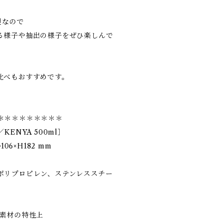
製なので
る様子や抽出の様子をぜひ楽しんで
比べもおすすめです。
＊＊＊＊＊＊＊＊＊
ENYA 500ml］
06×H182 mm
ポリプロピレン、ステンレススチー
は素材の特性上