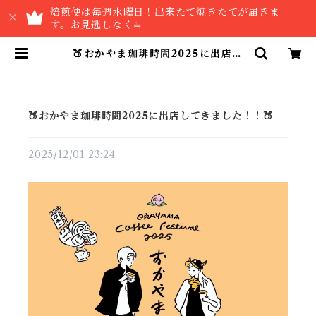
焙煎便は毎週水曜日！出来たて焼きたてが届きま
す。お見逃しなく☕︎
🍑おかやま珈琲時間2025に出店し
てきました！！🍑 | THE COFFE
E HOUSE
🍑おかやま珈琲時間2025に出店してきました！！🍑
2025/12/01 23:24