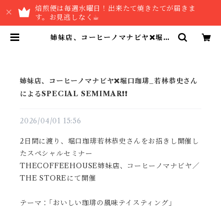
焙煎便は毎週水曜日！出来たて焼きたてが届きま
す。お見逃しなく☕︎
姉妹店、コーヒーノマナビヤ❌堀口
珈琲_若林恭史さんによるSPECIA
L SEMIMAR❗❗ | THE COFFEE
HOUSE
姉妹店、コーヒーノマナビヤ❌堀口珈琲_若林恭史さん
によるSPECIAL SEMIMAR❗❗
2026/04/01 15:56
2日間に渡り、堀口珈琲若林恭史さんをお招きし開催し
たスペシャルセミナー
THECOFFEEHOUSE姉妹店、コーヒーノマナビヤ／
THE STOREにて開催
テーマ：｢おいしい珈琲の風味テイスティング｣