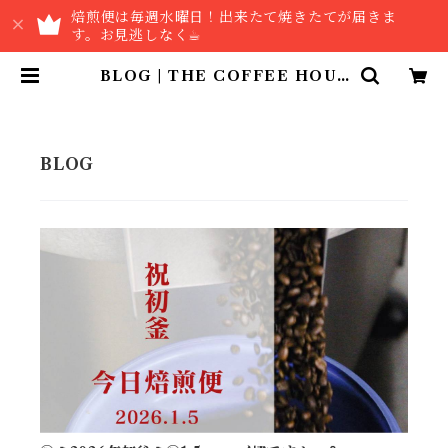
焙煎便は毎週水曜日！出来たて焼きたてが届きま
す。お見逃しなく☕︎
BLOG | THE COFFEE HOUS
E