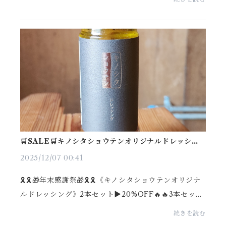
ですね！最先端の刃設計、直径36mmの大型ブレード
と、新開発...
🛒SALE🛒キノシタショウテンオリジナルドレッシン
グ🥗
2025/12/07 00:41
🎗🎗🎁年末感謝祭🎁🎗🎗《キノシタショウテンオリジナ
ルドレッシング》2本セット▶︎20%OFF🔥🔥3本セット
▶︎30%OFF🔥🔥🔥※賞味期限は2026.3.16※無くなり
続きを読む
次第新しい期限のものになります。 とってもとって