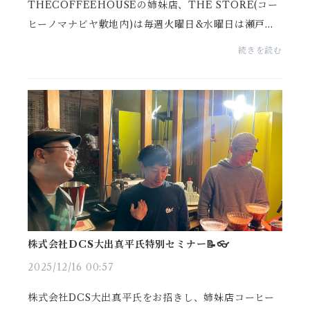
THECOFFEEHOUSEの姉妹店、THE STORE(コー
ヒーノマナビヤ敷地内)は毎週火曜日&水曜日は瀬戸内
市の農家さんのお野菜の販売をしています🥬🥦🥕🍅新
続きを読む
鮮で鮮やかな、生産者さんが大切に育てたお野菜をTH
E STOREの入...
株式会社DCS大出真平氏特別セミナー📝👓
2025/12/16 00:57
株式会社DCS大出真平氏をお招きし、姉妹店コーヒー