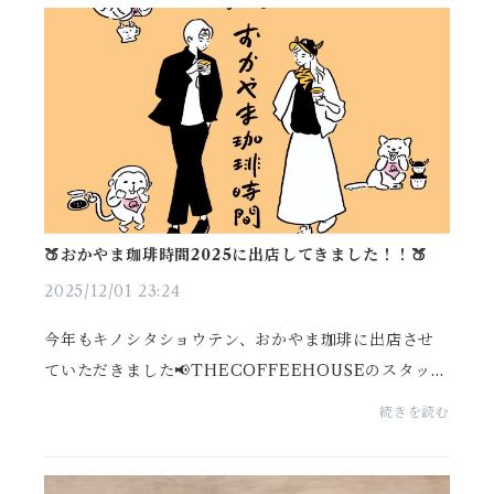
🍑おかやま珈琲時間2025に出店してきました！！🍑
2025/12/01 23:24
今年もキノシタショウテン、おかやま珈琲に出店させ
ていただきました📢THECOFFEEHOUSEのスタッフ
も参戦しております👧✨他県からの出店も多い中｢岡山
続きを読む
で一番」「締めはここのコーヒーで」といったみなさ
んのお声は...