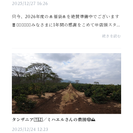
2025/12/27 16:26
只今、2026年度の🎍福袋🎍を絶賛準備中でございます
🧧❤️‍🔥❤️‍🔥❤️‍🔥みなさまに1年間の感謝をこめて🫶店頭スタッ
フや、オンラインショップスタッフ、焙煎士などとみ
続きを読む
なさまに喜んでいただけるアイテムを、豪華な...
タンザニア🇹🇿／ミハエルさんの農園🤠⛰️
2025/12/24 12:23