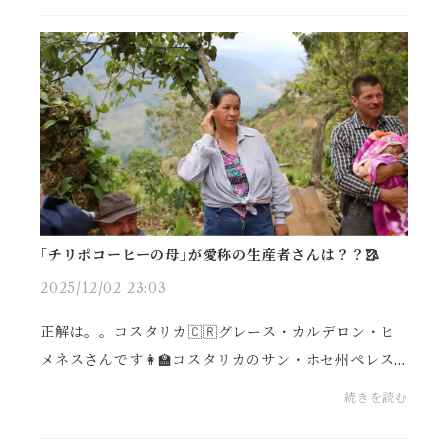
もお買い得です...
｢チリポコーヒーの母｣が愛称の生産者さんは？？🥻
2025/12/02 23:03
正解は。。コスタリカ🇨🇷グレース・カルデロン・ヒ
メネスさんです👩‍🏫コスタリカのサン・ホセ州ペレス
セレドン地区（チリポ地区）にある｢エル・アルト農
続きを読む
園｣は、女性農園主としては珍しい存在です🧏‍♀️🌴🌴グレ
ー...