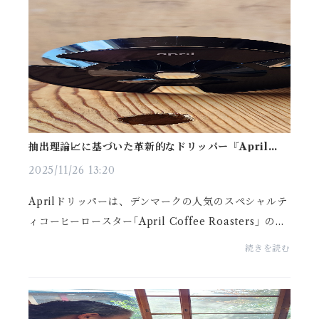
抽出理論📈に基づいた革新的なドリッパー『Aprilドリ
ッパー』BLACKが再登場！！
2025/11/26 13:20
Aprilドリッパーは、デンマークの人気のスペシャルテ
ィコーヒーロースター｢April Coffee Roasters」の創
業者、パトリック・ロルフ氏によって開発🔨2019年の
続きを読む
ワールド・ブリュワーズ・カップでこのドリッパーを
使用...