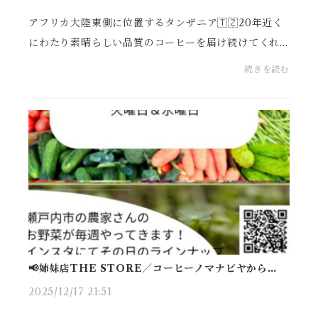
アフリカ大陸東側に位置するタンザニア🇹🇿20年近く
にわたり素晴らしい品質のコーヒーを届け続けてくれ
ているのがミハエルさんが農園主の🌿「ブラックバー
続きを読む
ン農園」🌿ゴロンゴロクレーターを囲う外輪山⛰️やク
レータ...
📢姉妹店THE STORE／コーヒーノマナビヤからのお
知らせ📢
2025/12/17 21:51