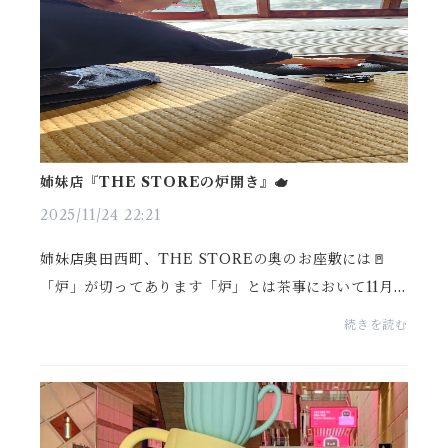
姉妹店『THE STOREの炉開き』🫖
2025/11/24 22:21
姉妹店奥田西町、THE STOREの奥のお座敷には🚪
「炉」が切ってあります「炉」とは茶事において11月
から4月にかけて使用される畳の下に掘られた囲炉裏の
続きを読む
こと🫖THE STOREは日本家奥なのですが、以前お住
まいだった持...