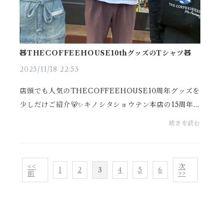
🧸THECOFFEEHOUSE10thグッズのTシャツ🧸
2025/11/18 22:53
店頭でも人気のTHECOFFEEHOUSE10周年グッズを
少しだけご紹介🐻✨キノシタショウテン本店の15周年
グッズであっという間にSOLD OUTしたくまさんデザ
続きを読む
インが、THECOFFEEHOUSEバージョンで再登
場！！BLACKもあります🪽🪽...
<<
次
1
2
3
4
5
6
前
>>