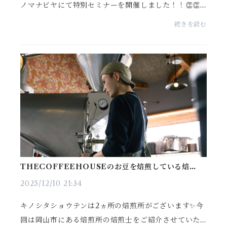
ノマナビヤにて特別セミナーを開催しました！！👏👏2
回にわけてそれぞれ違うテーマ『📒MAZZERグライン
続きを読む
ダー、VBMエスプレッソ抽出体験』数あるメーカーの
中でも業...
THECOFFEEHOUSEのお豆を焙煎している焙煎士
のご紹介👨‍⚕️
2025/12/10 21:34
キノシタショウテンは2ヵ所の焙煎所がございます✨今
回は岡山市にある焙煎所の焙煎士をご紹介させていた