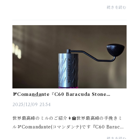
だきます😊コーヒーノマナビヤの講師でもあり、キノ
続きを読む
シタショウテンの焙煎士YAMATANI👦『前職で自分が
淹れた...
🫘Comandante『C60 Baracuda Stone
Washed🇩🇪
2025/12/09 21:54
世界最高峰のミルのご紹介👩‍🏫世界最高峰の手挽きミ
ル🫘Comandante(コマンダンテ)です『C60 Baracud
a Stone Washed』最高地点といっても過言ではない
続きを読む