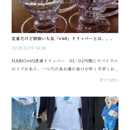
定番だけど根強い人気『v60』ドリッパーとは。。。
2025/11/19 14:38
HARIOv60透過ドリッパー 01／02内側にスパイラル
のリブがあり、一つ穴の為お湯の抜けが早く手早くお
いしいコーヒーを淹れられます😋ドリッパー自体が素
続きを読む
直なので挽きめや粉の量でコントロールしやすいのも
◎ですよ...